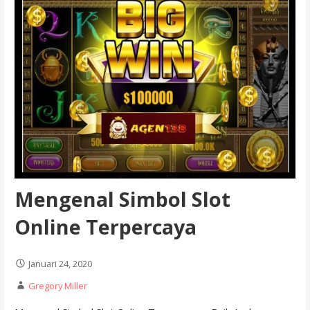
Mengenal Simbol Slot
Online Terpercaya
Januari 24, 2020
Gregory Miller