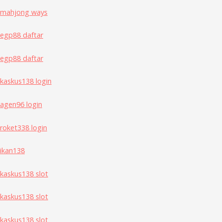
mahjong ways
egp88 daftar
egp88 daftar
kaskus138 login
agen96 login
roket338 login
ikan138
kaskus138 slot
kaskus138 slot
kaskus138 slot