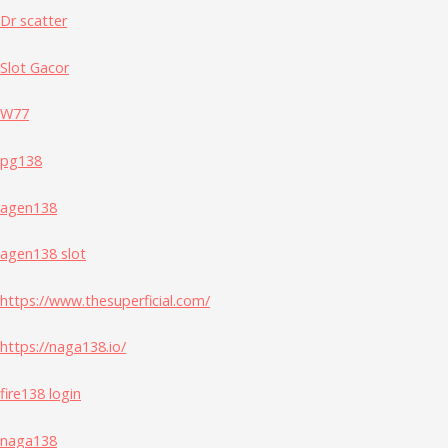
Dr scatter
Slot Gacor
W77
pg138
agen138
agen138 slot
https://www.thesuperficial.com/
https://naga138.io/
fire138 login
naga138