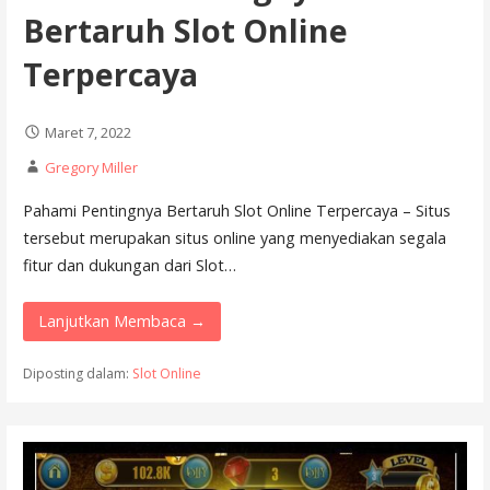
Bertaruh Slot Online
Terpercaya
Maret 7, 2022
Gregory Miller
Pahami Pentingnya Bertaruh Slot Online Terpercaya – Situs
tersebut merupakan situs online yang menyediakan segala
fitur dan dukungan dari Slot…
Lanjutkan Membaca →
Diposting dalam:
Slot Online