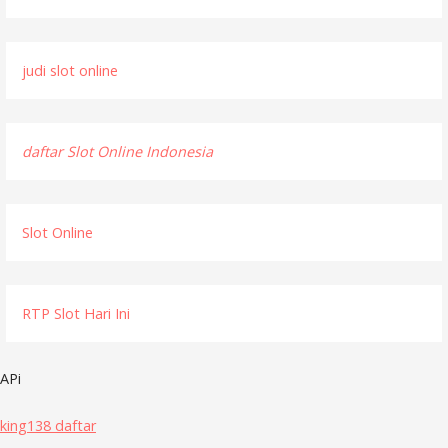
s
i
judi slot online
P
o
daftar Slot Online Indonesia
s
Slot Online
RTP Slot Hari Ini
APi
king138 daftar