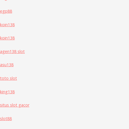
egp88
koin138
koin138
agen138 slot
asu138
toto slot
king138
situs slot gacor
slot88