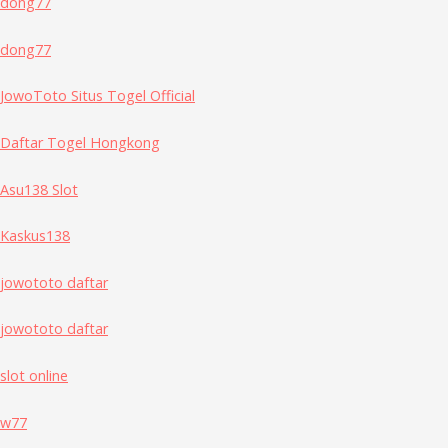
dong77
dong77
JowoToto Situs Togel Official
Daftar Togel Hongkong
Asu138 Slot
Kaskus138
jowototo daftar
jowototo daftar
slot online
w77