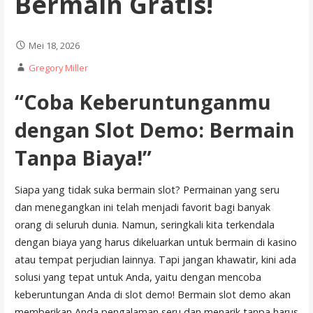
Bermain Gratis!
Mei 18, 2026
Gregory Miller
“Coba Keberuntunganmu
dengan Slot Demo: Bermain
Tanpa Biaya!”
Siapa yang tidak suka bermain slot? Permainan yang seru
dan menegangkan ini telah menjadi favorit bagi banyak
orang di seluruh dunia. Namun, seringkali kita terkendala
dengan biaya yang harus dikeluarkan untuk bermain di kasino
atau tempat perjudian lainnya. Tapi jangan khawatir, kini ada
solusi yang tepat untuk Anda, yaitu dengan mencoba
keberuntungan Anda di slot demo! Bermain slot demo akan
memberikan Anda pengalaman seru dan menarik tanpa harus