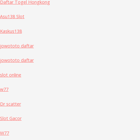
Daftar Togel Hongkong
Asu138 Slot
Kaskus138
jowototo daftar
jowototo daftar
slot online
w77
Dr scatter
Slot Gacor
W77