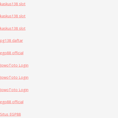
kaskus138 slot
kaskus138 slot
kaskus138 slot
pg138 daftar
egp88 official
JowoToto Login
JowoToto Login
JowoToto Login
egp88 official
Situs EGP88