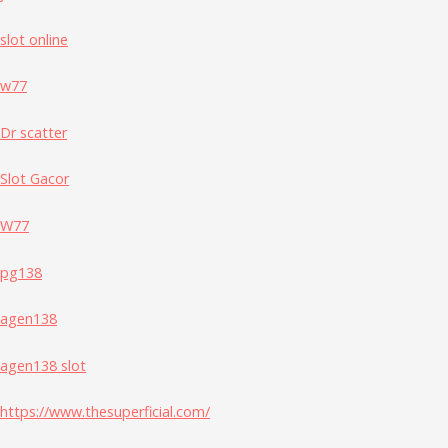
slot online
w77
Dr scatter
Slot Gacor
W77
pg138
agen138
agen138 slot
https://www.thesuperficial.com/