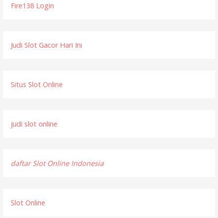
i
Fire138 Login
g
a
Judi Slot Gacor Hari Ini
s
i
Situs Slot Online
p
o
judi slot online
s
daftar Slot Online Indonesia
Slot Online