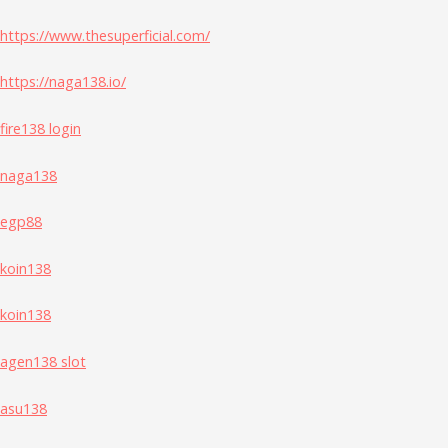
https://www.thesuperficial.com/
https://naga138.io/
fire138 login
naga138
egp88
koin138
koin138
agen138 slot
asu138