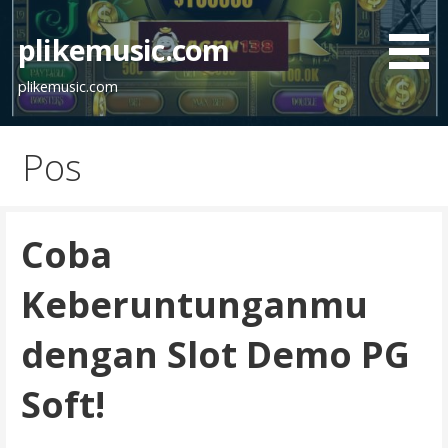
L
a
plikemusic.com
n
g
plikemusic.com
s
u
Pos
n
g
k
e
Coba
k
o
Keberuntunganmu
n
t
dengan Slot Demo PG
e
n
Soft!