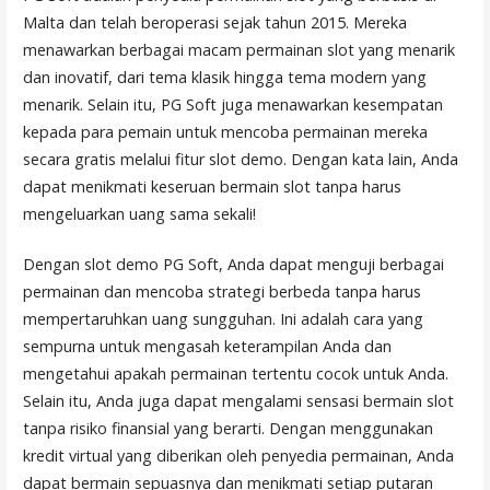
Malta dan telah beroperasi sejak tahun 2015. Mereka
menawarkan berbagai macam permainan slot yang menarik
dan inovatif, dari tema klasik hingga tema modern yang
menarik. Selain itu, PG Soft juga menawarkan kesempatan
kepada para pemain untuk mencoba permainan mereka
secara gratis melalui fitur slot demo. Dengan kata lain, Anda
dapat menikmati keseruan bermain slot tanpa harus
mengeluarkan uang sama sekali!
Dengan slot demo PG Soft, Anda dapat menguji berbagai
permainan dan mencoba strategi berbeda tanpa harus
mempertaruhkan uang sungguhan. Ini adalah cara yang
sempurna untuk mengasah keterampilan Anda dan
mengetahui apakah permainan tertentu cocok untuk Anda.
Selain itu, Anda juga dapat mengalami sensasi bermain slot
tanpa risiko finansial yang berarti. Dengan menggunakan
kredit virtual yang diberikan oleh penyedia permainan, Anda
dapat bermain sepuasnya dan menikmati setiap putaran