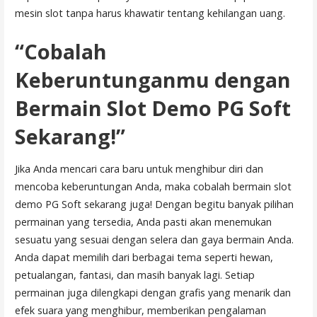
mesin slot tanpa harus khawatir tentang kehilangan uang.
“Cobalah
Keberuntunganmu dengan
Bermain Slot Demo PG Soft
Sekarang!”
Jika Anda mencari cara baru untuk menghibur diri dan
mencoba keberuntungan Anda, maka cobalah bermain slot
demo PG Soft sekarang juga! Dengan begitu banyak pilihan
permainan yang tersedia, Anda pasti akan menemukan
sesuatu yang sesuai dengan selera dan gaya bermain Anda.
Anda dapat memilih dari berbagai tema seperti hewan,
petualangan, fantasi, dan masih banyak lagi. Setiap
permainan juga dilengkapi dengan grafis yang menarik dan
efek suara yang menghibur, memberikan pengalaman