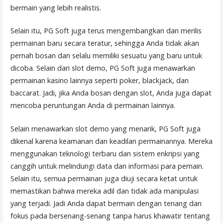
bermain yang lebih realistis.
Selain itu, PG Soft juga terus mengembangkan dan merilis
permainan baru secara teratur, sehingga Anda tidak akan
pernah bosan dan selalu memiliki sesuatu yang baru untuk
dicoba. Selain dari slot demo, PG Soft juga menawarkan
permainan kasino lainnya seperti poker, blackjack, dan
baccarat. Jadi, jika Anda bosan dengan slot, Anda juga dapat
mencoba peruntungan Anda di permainan lainnya.
Selain menawarkan slot demo yang menarik, PG Soft juga
dikenal karena keamanan dan keadilan permainannya. Mereka
menggunakan teknologi terbaru dan sistem enkripsi yang
canggih untuk melindungi data dan informasi para pemain.
Selain itu, semua permainan juga diuji secara ketat untuk
memastikan bahwa mereka adil dan tidak ada manipulasi
yang terjadi. Jadi Anda dapat bermain dengan tenang dan
fokus pada bersenang-senang tanpa harus khawatir tentang