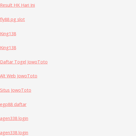
Result HK Hari Ini
fly88 pg slot
King138
King138
Daftar Togel JowoToto
Alt Web JowoToto
Situs JowoToto
egp88 daftar
agen338 login
agen338 login