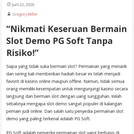
Juni 22, 2026
Gregory Miller
“Nikmati Keseruan Bermain
Slot Demo PG Soft Tanpa
Risiko!”
Siapa yang tidak suka bermain slot? Permainan yang menarik
dan sering kali memberikan hadiah besar ini telah menjadi
favorit di kasino online maupun offline. Namun, tidak semua
orang memiliki kesempatan untuk mengunjungi kasino secara
langsung dan bermain slot dengan uang sungguhan. Inilah
sebabnya mengapa slot demo sangat populer di kalangan
pemain judi online. Dan salah satu penyedia permainan slot
demo yang paling terkenal adalah PG Soft.
PG Soft adalah penyedia permainan slot yang berbasis di