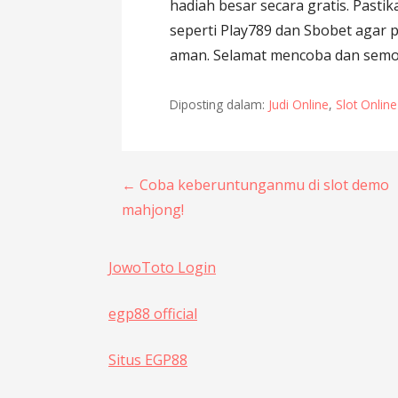
hadiah besar secara gratis. Pastik
seperti Play789 dan Sbobet agar
aman. Selamat mencoba dan semo
Diposting dalam:
Judi Online
,
Slot Online
N
← Coba keberuntunganmu di slot demo
mahjong!
a
v
JowoToto Login
i
egp88 official
g
Situs EGP88
a