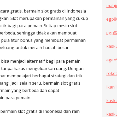
mahj
cara gratis, bermain slot gratis di Indonesia
gkan. Slot merupakan permainan yang cukup
egp88
k bagi para pemain. Setiap mesin slot
egp88
 berbeda, sehingga tidak akan membuat
da pula fitur bonus yang membuat permainan
kasku
eluang untuk meraih hadiah besar.
agen
ga bisa menjadi alternatif bagi para pemain
 tanpa harus mengeluarkan uang. Dengan
roket
at mempelajari berbagai strategi dan trik
. Jadi, selain seru, bermain slot gratis
ikan
main yang berbeda dan dapat
n para pemain.
kasku
bermain slot gratis di Indonesia dan raih
kasku