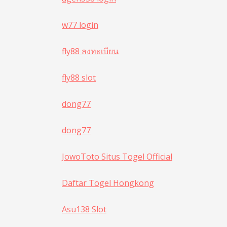
w77 login
fly88 ลงทะเบียน
fly88 slot
dong77
dong77
JowoToto Situs Togel Official
Daftar Togel Hongkong
Asu138 Slot