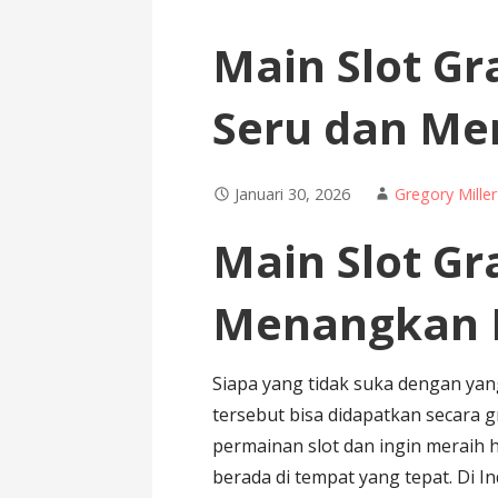
Main Slot Gra
Seru dan Me
Januari 30, 2026
Gregory Miller
Main Slot Gra
Menangkan H
Siapa yang tidak suka dengan yan
tersebut bisa didapatkan secara g
permainan slot dan ingin meraih 
berada di tempat yang tepat. Di 