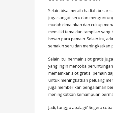
Selain bisa meraih hadiah besar se
juga sangat seru dan menguntun
mudah dimainkan dan cukup menari
memiliki tema dan tampilan yang
bosan para pemain. Selain itu, a
semakin seru dan meningkatkan p
Selain itu, bermain slot gratis ju
yang ingin mencoba peruntungan
memainkan slot gratis, pemain dap
untuk meningkatkan peluang menang
juga memberikan pengalaman ber
meningkatkan kemampuan bermai
Jadi, tunggu apalagi? Segera coba 