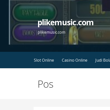
L
a
n
plikemusic.com
g
s
plikemusic.com
u
n
g
k
Slot Online
Casino Online
Judi Bol
e
k
o
Pos
n
t
e
n