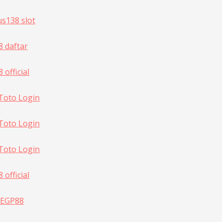
s138 slot
 daftar
 official
Toto Login
Toto Login
Toto Login
 official
 EGP88