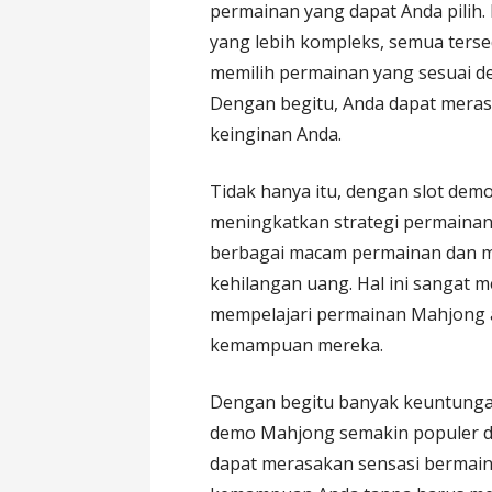
permainan yang dapat Anda pilih
yang lebih kompleks, semua terse
memilih permainan yang sesuai de
Dengan begitu, Anda dapat meras
keinginan Anda.
Tidak hanya itu, dengan slot dem
meningkatkan strategi permainan 
berbagai macam permainan dan me
kehilangan uang. Hal ini sangat
mempelajari permainan Mahjong 
kemampuan mereka.
Dengan begitu banyak keuntungan 
demo Mahjong semakin populer di
dapat merasakan sensasi bermai