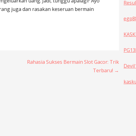
eluarkan uang. Jadi, tunggu apalagi? Ayo
Resul
rang juga dan rasakan keseruan bermain
egp88
KASK
PG13
Rahasia Sukses Bermain Slot Gacor: Trik
Devil
Terbaru! →
kask