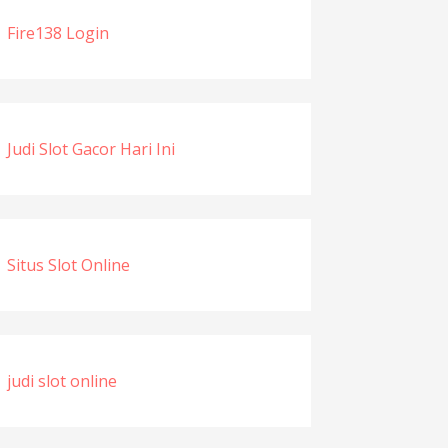
Fire138 Login
Judi Slot Gacor Hari Ini
Situs Slot Online
judi slot online