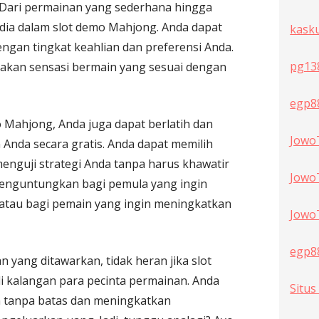
. Dari permainan yang sederhana hingga
dia dalam slot demo Mahjong. Anda dapat
kasku
ngan tingkat keahlian dan preferensi Anda.
pg138
akan sensasi bermain yang sesuai dengan
egp88
o Mahjong, Anda juga dapat berlatih dan
Jowo
Anda secara gratis. Anda dapat memilih
nguji strategi Anda tanpa harus khawatir
Jowo
 menguntungkan bagi pemula yang ingin
atau bagi pemain yang ingin meningkatkan
Jowo
egp88
yang ditawarkan, tidak heran jika slot
 kalangan para pecinta permainan. Anda
Situs
n tanpa batas dan meningkatkan