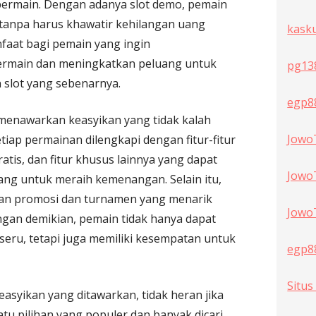
ermain. Dengan adanya slot demo, pemain
 tanpa harus khawatir kehilangan uang
kasku
faat bagi pemain yang ingin
rmain dan meningkatkan peluang untuk
pg138
slot yang sebenarnya.
egp88
a menawarkan keasyikan yang tidak kalah
Jowo
ap permainan dilengkapi dengan fitur-fitur
atis, dan fitur khusus lainnya yang dapat
Jowo
ng untuk meraih kemenangan. Selain itu,
kan promosi dan turnamen yang menarik
Jowo
ngan demikian, pemain tidak hanya dapat
eru, tetapi juga memiliki kesempatan untuk
egp88
Situs
syikan yang ditawarkan, tidak heran jika
atu pilihan yang populer dan banyak dicari