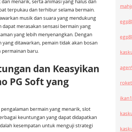
 dan menarik, serta animasi yang halus dan
mahj
apat terpukau dan terhibur selama bermain.
enawarkan musik dan suara yang mendukung
egp88
n dapat merasakan sensasi bermain yang
alaman yang lebih menyenangkan. Dengan
egp88
n yang ditawarkan, pemain tidak akan bosan
a permainan baru.
kasku
ungan dan Keasyikan
agen
mo PG Soft yang
roket
ikan
 pengalaman bermain yang menarik, slot
kasku
erbagai keuntungan yang dapat didapatkan
adalah kesempatan untuk menguji strategi
kasku