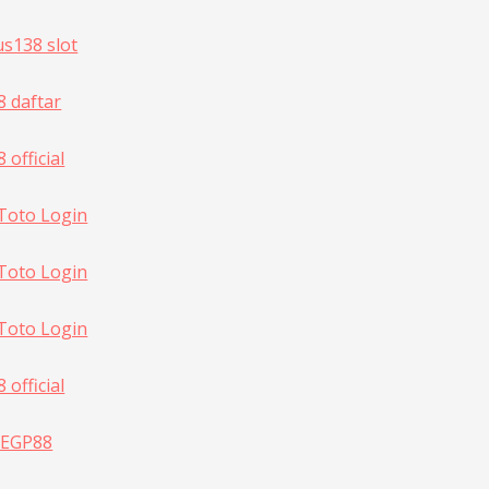
s138 slot
 daftar
 official
Toto Login
Toto Login
Toto Login
 official
 EGP88