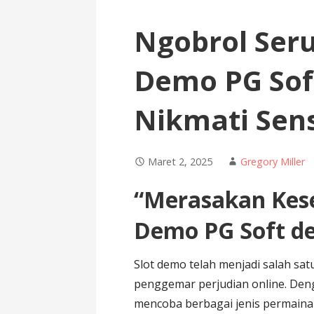
Ngobrol Seru
Demo PG Sof
Nikmati Sen
Maret 2, 2025
Gregory Miller
“Merasakan Kes
Demo PG Soft de
Slot demo telah menjadi salah sat
penggemar perjudian online. Den
mencoba berbagai jenis permain