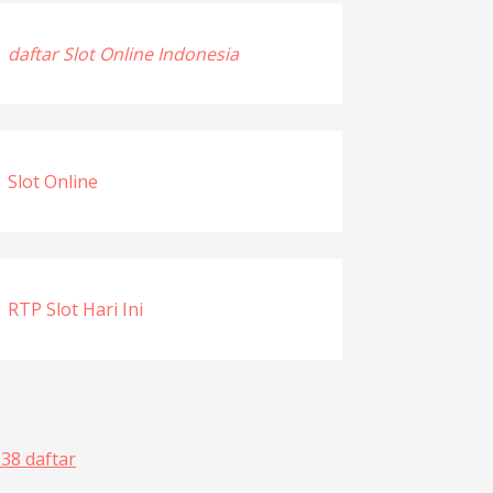
daftar Slot Online Indonesia
Slot Online
RTP Slot Hari Ini
38 daftar