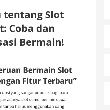
 tentang Slot
t: Coba dan
sasi Bermain!
eruan Bermain Slot
ngan Fitur Terbaru”
u opsi yang sangat populer bagi para
gan adanya slot demo, pemain dapat
an tanpa harus menggunakan uang