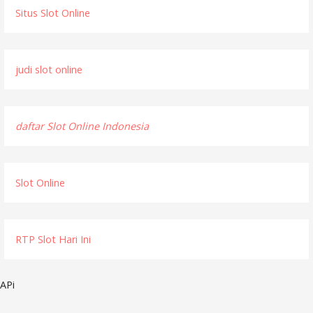
Situs Slot Online
i
p
o
judi slot online
s
daftar Slot Online Indonesia
Slot Online
RTP Slot Hari Ini
APi