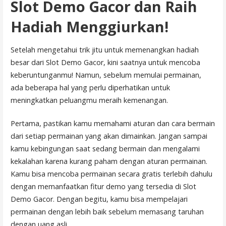
Slot Demo Gacor dan Raih
Hadiah Menggiurkan!
Setelah mengetahui trik jitu untuk memenangkan hadiah
besar dari Slot Demo Gacor, kini saatnya untuk mencoba
keberuntunganmu! Namun, sebelum memulai permainan,
ada beberapa hal yang perlu diperhatikan untuk
meningkatkan peluangmu meraih kemenangan.
Pertama, pastikan kamu memahami aturan dan cara bermain
dari setiap permainan yang akan dimainkan. Jangan sampai
kamu kebingungan saat sedang bermain dan mengalami
kekalahan karena kurang paham dengan aturan permainan.
Kamu bisa mencoba permainan secara gratis terlebih dahulu
dengan memanfaatkan fitur demo yang tersedia di Slot
Demo Gacor. Dengan begitu, kamu bisa mempelajari
permainan dengan lebih baik sebelum memasang taruhan
dengan uang asli.