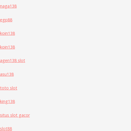
naga138
egp88
koin138
koin138
agen138 slot
asu138
toto slot
king138
situs slot gacor
slot88