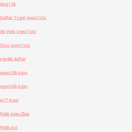
King138
Daftar Togel JowoToto
Alt Web JowoToto
Situs JowoToto
egp88 daftar
agen338 login
agen338 login
w77 login
fly88 ลงทะเบียน
fly88 slot