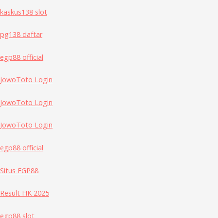
kaskus138 slot
pg138 daftar
egp88 official
JowoToto Login
JowoToto Login
JowoToto Login
egp88 official
Situs EGP88
Result HK 2025
egp88 slot