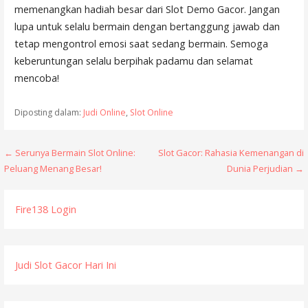
memenangkan hadiah besar dari Slot Demo Gacor. Jangan
lupa untuk selalu bermain dengan bertanggung jawab dan
tetap mengontrol emosi saat sedang bermain. Semoga
keberuntungan selalu berpihak padamu dan selamat
mencoba!
Diposting dalam:
Judi Online
,
Slot Online
N
← Serunya Bermain Slot Online:
Slot Gacor: Rahasia Kemenangan di
Peluang Menang Besar!
Dunia Perjudian →
a
v
Fire138 Login
i
g
Judi Slot Gacor Hari Ini
a
s