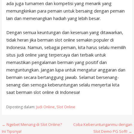
ada juga turnamen dan kompetisi yang menarik yang
memungkinkan para pemain untuk bersaing dengan pemain
lain dan memenangkan hadiah yang lebih besar.
Dengan semua keuntungan dan keseruan yang ditawarkan,
tidak heran jika bermain slot online semakin populer di
Indonesia. Namun, sebagai pemain, kita harus selalu memilih
situs judi online yang terpercaya dan terbaik untuk
memastikan pengalaman bermain yang positif dan
menguntungkan. Jangan lupa untuk mengatur anggaran dan
bermain secara bertanggung jawab. Selamat bersenang-
senang dan semoga keberuntungan selalu menyertai kita
saat bermain slot online di Indonesia!
Diposting dalam:
Judi Online
,
Slot Online
N
← Ngebet Menang di Slot Online?
Coba Keberuntunganmu dengan
Ini Tipsnya!
Slot Demo PG Soft! →