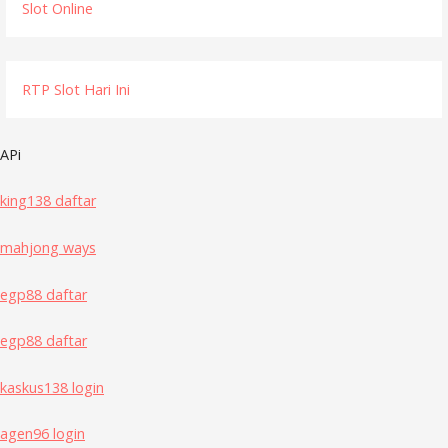
Slot Online
RTP Slot Hari Ini
APi
king138 daftar
mahjong ways
egp88 daftar
egp88 daftar
kaskus138 login
agen96 login