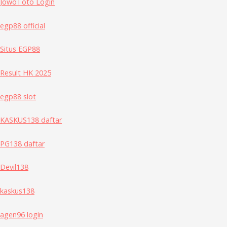
JowoToto Login
egp88 official
Situs EGP88
Result HK 2025
egp88 slot
KASKUS138 daftar
PG138 daftar
Devil138
kaskus138
agen96 login