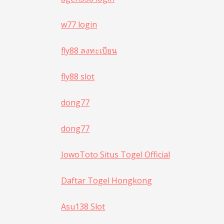
w77 login
fly88 ลงทะเบียน
fly88 slot
dong77
dong77
JowoToto Situs Togel Official
Daftar Togel Hongkong
Asu138 Slot