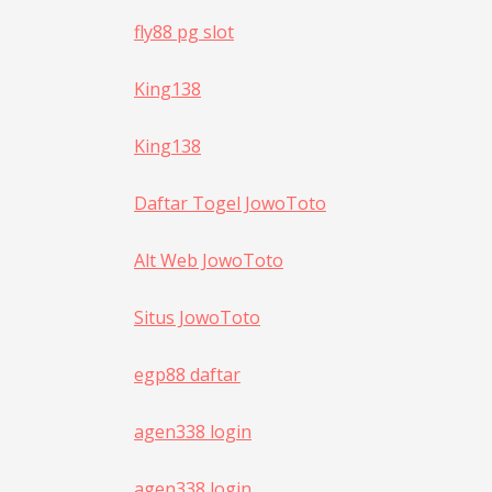
fly88 pg slot
King138
King138
Daftar Togel JowoToto
Alt Web JowoToto
Situs JowoToto
egp88 daftar
agen338 login
agen338 login