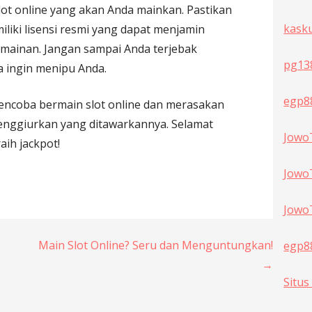
slot online yang akan Anda mainkan. Pastikan
kasku
iliki lisensi resmi yang dapat menjamin
mainan. Jangan sampai Anda terjebak
pg138
a ingin menipu Anda.
egp88
 mencoba bermain slot online dan merasakan
enggiurkan yang ditawarkannya. Selamat
Jowo
ih jackpot!
Jowo
Jowo
Main Slot Online? Seru dan Menguntungkan!
egp88
→
Situs