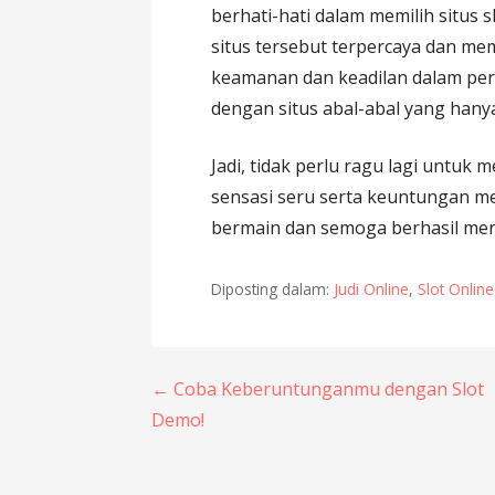
berhati-hati dalam memilih situs 
situs tersebut terpercaya dan mem
keamanan dan keadilan dalam per
dengan situs abal-abal yang hany
Jadi, tidak perlu ragu lagi untuk
sensasi seru serta keuntungan m
bermain dan semoga berhasil mera
Diposting dalam:
Judi Online
,
Slot Online
Navigasi
← Coba Keberuntunganmu dengan Slot
Demo!
pos