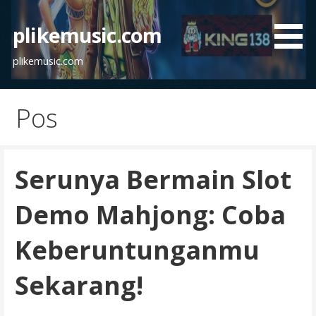
L
a
plikemusic.com
n
g
plikemusic.com
s
u
Pos
n
g
k
e
Serunya Bermain Slot
k
o
Demo Mahjong: Coba
n
t
Keberuntunganmu
e
n
Sekarang!