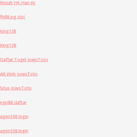
Result HK Hari Ini
fly88 pg slot
King138
King138
Daftar Togel JowoToto
Alt Web JowoToto
Situs JowoToto
egp88 daftar
agen338 login
agen338 login