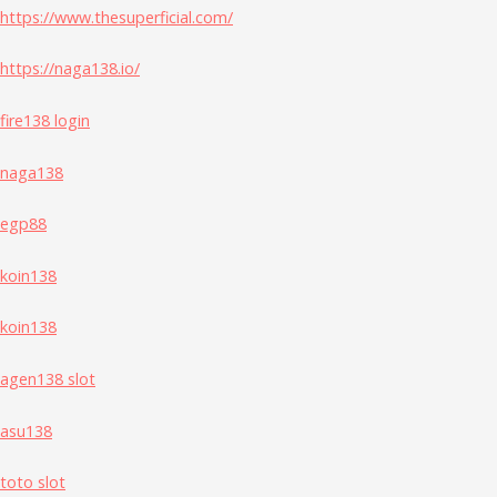
https://www.thesuperficial.com/
https://naga138.io/
fire138 login
naga138
egp88
koin138
koin138
agen138 slot
asu138
toto slot