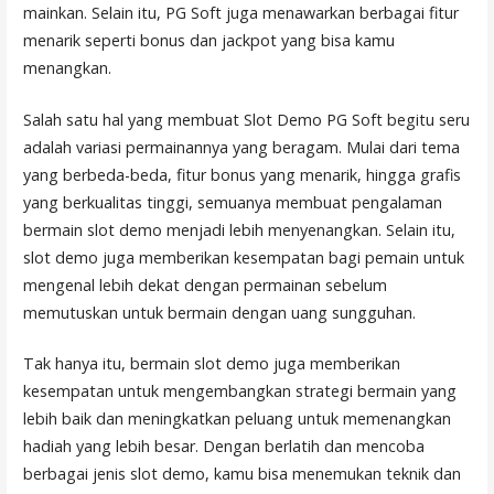
mainkan. Selain itu, PG Soft juga menawarkan berbagai fitur
menarik seperti bonus dan jackpot yang bisa kamu
menangkan.
Salah satu hal yang membuat Slot Demo PG Soft begitu seru
adalah variasi permainannya yang beragam. Mulai dari tema
yang berbeda-beda, fitur bonus yang menarik, hingga grafis
yang berkualitas tinggi, semuanya membuat pengalaman
bermain slot demo menjadi lebih menyenangkan. Selain itu,
slot demo juga memberikan kesempatan bagi pemain untuk
mengenal lebih dekat dengan permainan sebelum
memutuskan untuk bermain dengan uang sungguhan.
Tak hanya itu, bermain slot demo juga memberikan
kesempatan untuk mengembangkan strategi bermain yang
lebih baik dan meningkatkan peluang untuk memenangkan
hadiah yang lebih besar. Dengan berlatih dan mencoba
berbagai jenis slot demo, kamu bisa menemukan teknik dan