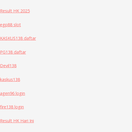
Result HK 2025
egp88 slot
KASKUS138 daftar
PG138 daftar
Devil138
kaskus138
agen96 login
fire138 login
Result HK Hari Ini