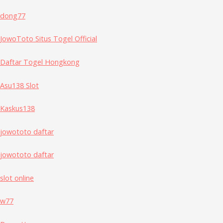
dong77
JowoToto Situs Togel Official
Daftar Togel Hongkong
Asu138 Slot
Kaskus138
jowototo daftar
jowototo daftar
slot online
w77