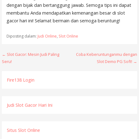
dengan bijak dan bertanggung jawab. Semoga tips ini dapat
membantu Anda mendapatkan kemenangan besar di slot
gacor hari ini! Selamat bermain dan semoga beruntung!
Diposting dalam:
Judi Online
,
Slot Online
N
← Slot Gacor: Mesin Judi Paling
Coba Keberuntunganmu dengan
Seru!
Slot Demo PG Soft! →
a
v
Fire138 Login
i
g
Judi Slot Gacor Hari Ini
a
s
Situs Slot Online
i