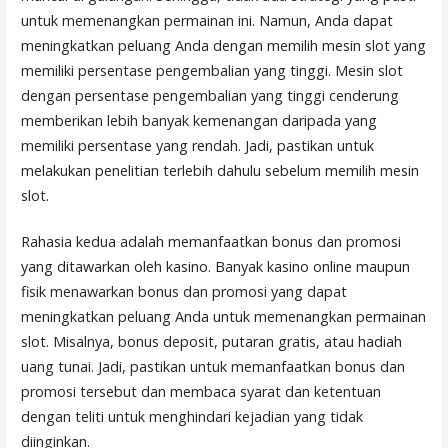
untuk memenangkan permainan ini. Namun, Anda dapat
meningkatkan peluang Anda dengan memilih mesin slot yang
memiliki persentase pengembalian yang tinggi. Mesin slot
dengan persentase pengembalian yang tinggi cenderung
memberikan lebih banyak kemenangan daripada yang
memiliki persentase yang rendah. Jadi, pastikan untuk
melakukan penelitian terlebih dahulu sebelum memilih mesin
slot.
Rahasia kedua adalah memanfaatkan bonus dan promosi
yang ditawarkan oleh kasino. Banyak kasino online maupun
fisik menawarkan bonus dan promosi yang dapat
meningkatkan peluang Anda untuk memenangkan permainan
slot. Misalnya, bonus deposit, putaran gratis, atau hadiah
uang tunai. Jadi, pastikan untuk memanfaatkan bonus dan
promosi tersebut dan membaca syarat dan ketentuan
dengan teliti untuk menghindari kejadian yang tidak
diinginkan.