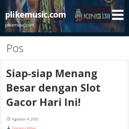
L
a
plikemusic.com
n
g
plikemusic.com
s
u
Pos
n
g
k
e
Siap-siap Menang
k
o
Besar dengan Slot
n
t
Gacor Hari Ini!
e
n
Agustus 4, 2025
Gregory Miller