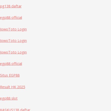
pg138 daftar
egp88 official
JowoToto Login
JowoToto Login
JowoToto Login
egp88 official
Situs EGP88
Result HK 2025
egp88 slot
KASKUS138 daftar